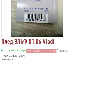
Плед ЭЛЬФ 01.06 Vladi
Есть на складе
Размер:
Плед ЭЛЬФ, Vladi
Размеры:
140x200 см
170х210 см
200х220 см
Состав сырья: 100% новозеландская овечья шерсть
Плотность: 380 г/м2
Упаковка: пластиковая сумка
380.00
грн
Главная
Зарегистрироваться
Корзина
Вход с паролем